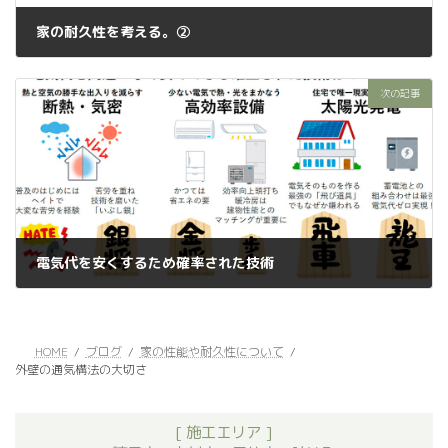
家の耐久性を考える。②
2022年11月10日
次の記事
電気代を安くするため確率された技術
2022年11月12日
HOME
ブログ
家の性能や耐久性について
外壁の通気構法の大切さ
[ 施工エリア ]