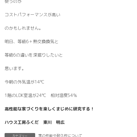
使うのが
コストパフォーマンスが高い
のかもしれません。
明日、等級6＋熱交換換気と
等級6の違いを深掘りしたいと
思います。
今朝の外気温が14℃
1階のLDK室温が24℃ 相対湿度54％
高性能な家づくりを楽しくまじめに研究する！
ハウス工房ふくだ 東川 明広
家の性能や耐久性について
カテゴリー