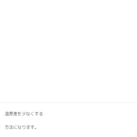
そのために室内の温度が
下がりその分を
暖房エネルギーで室内を
温めることを繰り返します。
熱交換換気を採用すると
排気する空気の熱を
給気する冷えた空気に
移すことで室内の
温度差を少なくする
方法になります。