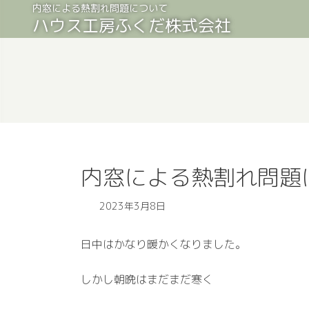
コ
ナ
内窓による熱割れ問題について
ハウス工房ふくだ株式会社
ン
ビ
テ
ゲ
ン
ー
ツ
シ
へ
ョ
ス
ン
キ
に
ッ
移
プ
動
内窓による熱割れ問題
2023年3月8日
日中はかなり暖かくなりました。
しかし朝晩はまだまだ寒く