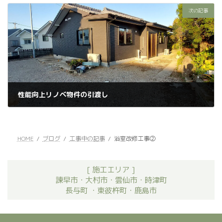
次の記事
性能向上リノベ物件の引渡し
2023年12月31日
HOME
ブログ
工事中の記事
浴室改修工事②
[ 施工エリア ]
諫早市・大村市・雲仙市・時津町
長与町 ・東彼杵町・鹿島市