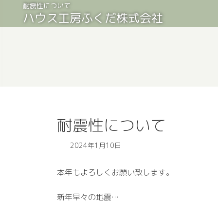
コ
ナ
耐震性について
ハウス工房ふくだ株式会社
ン
ビ
テ
ゲ
ン
ー
ツ
シ
へ
ョ
ス
ン
キ
に
ッ
移
プ
動
耐震性について
2024年1月10日
本年もよろしくお願い致します。
新年早々の地震…