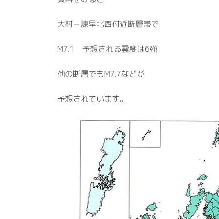
大村－諫早北西付近断層帯で
M7.1 予想される震度は6強
他の断層でもM7.7などが
予想されています。