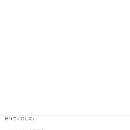
気密測定中は
圧力がかかるので
どこから空気が漏れているか
何となくわかります。
今回は玄関ドアの下が
工事途中だったので隙間があり
簡易的にテープで
塞いでいたため
そこから少し空気が
漏れていました。