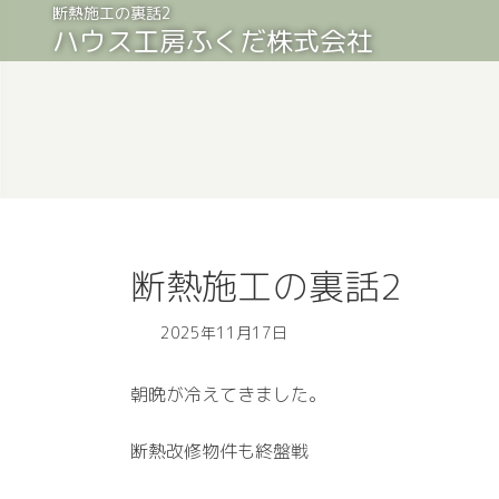
コ
ナ
断熱施工の裏話2
ハウス工房ふくだ株式会社
ン
ビ
テ
ゲ
ン
ー
ツ
シ
へ
ョ
ス
ン
キ
に
ッ
移
プ
動
断熱施工の裏話2
2025年11月17日
朝晩が冷えてきました。
断熱改修物件も終盤戦