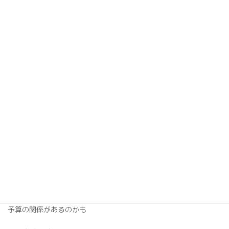
住宅補助金の記事です。
10月の記事みたいですが
支援の対象となるのは、
18歳未満の子どもがいる世帯や、
夫婦のいずれかが39歳以下の世帯です。
有難い話ですが、
2050年脱炭素の目標を掲げた政府
なぜ対象を子育て世代のみなのかな？
と疑問を感じました。
予算の関係があるのかも