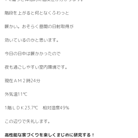
階段を上がると何となくふわっと
暖かい。おそらく昼間の日射取得が
効いているのかと思います。
今日の日中は暖かかったので
夜も過ごしやすい室内環境です。
現在ＡＭ２時24分
外気温11℃
1階ＬＤＫ23.7℃ 相対湿度49％
この辺りで失礼します。
高性能な家づくりを楽しくまじめに研究する！