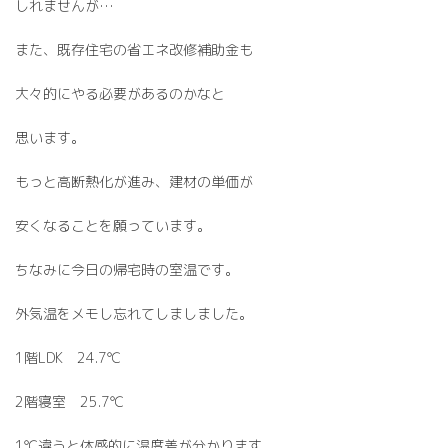
しれませんが…
また、既存住宅の省エネ改修補助金も
大々的にやる必要があるのかなと
思います。
もっと高断熱化が進み、建材の単価が
安くなることを願っています。
ちなみに今日の帰宅時の室温です。
外気温をメモし忘れてしましました。
1階LDK 24.7℃
2階寝室 25.7℃
1℃違うと体感的に温度差が分かります。