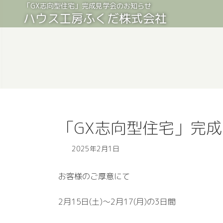
コ
ナ
「GX志向型住宅」完成見学会のお知らせ
ハウス工房ふくだ株式会社
ン
ビ
テ
ゲ
ン
ー
ツ
シ
へ
ョ
ス
ン
キ
に
ッ
移
プ
動
「GX志向型住宅」完
2025年2月1日
お客様のご厚意にて
2月15日(土)～2月17(月)の3日間