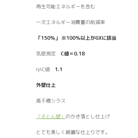
再生可能エネルギーを含む
一次エネルギー消費量の削減率
「150％」
※100％以上がGXに該当
気密測定
C値＝0.18
ηAC値
1.1
外壁仕上
高千穂シラス
「そとん壁」
のかき落とし仕上げ
とても美しく綺麗な仕上りです。