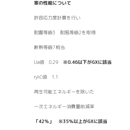
家の性能について
許容応力度計算を行い
耐震等級3 耐風等級2を取得
断熱等級7相当
Ua値 0.29
※0.46以下がGXに該当
ηAC値 1.1
再生可能エネルギーを除いた
一次エネルギー消費量削減率
「42％」
※35％以上がGXに該当